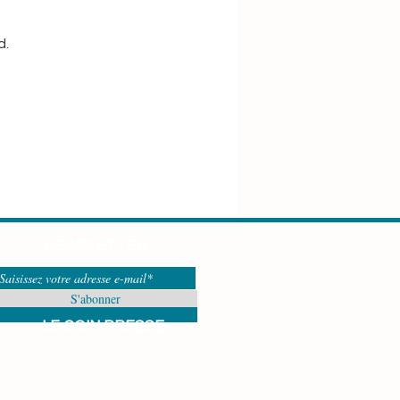
d.
m
Maman Yogi
erre
NEWSLETTER
S'abonner
LE COIN PRESSE