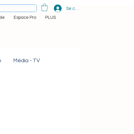
Se connecter
le
Espace Pro
PLUS
o
Média - TV
médicale
squisses