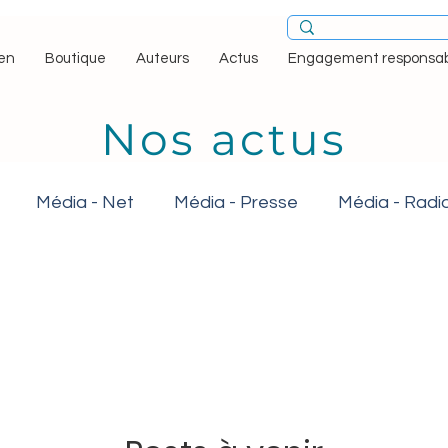
en
Boutique
Auteurs
Actus
Engagement responsab
Nos actus
Média - Net
Média - Presse
Média - Radi
tro-Tarot
Bao Wei
Bella Flora
Boya & Ziqi
nuit
Champagne mon amour
Cuba, l'odyssée 
its humains
Esprits Nomades · Nomad Souls
E