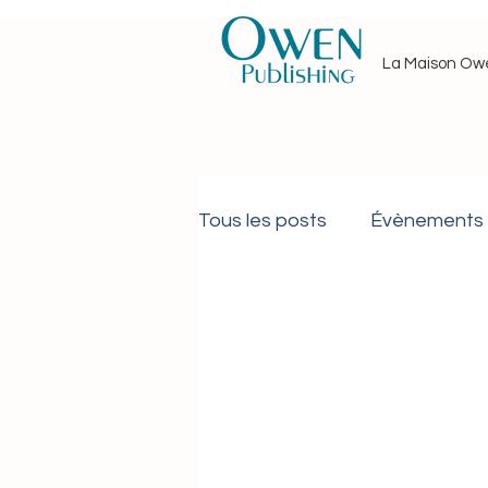
La Maison Ow
Tous les posts
Évènements
Journée particulière
As
Brouillard de l'aube et de la 
Droits des femmes
Dro