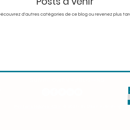
Posts à venir
écouvrez d'autres catégories de ce blog ou revenez plus tar
¡ Holà Cuba !
Indian Diwali
La Photo d'Abraha
ésolutions
Moi, Lumina Sophie
Notre Mère la T
s from the garden
Thé magnifique
Yasuke
SUIVRE OWEN PUBLISHING
s
Mentions légales -CGV
© 2021- By Owen Publishing