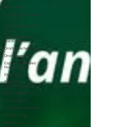
Boya & Ziqi
Brouillard de l'aube
et de la nuit
Champagne mon
amour
Cuba, l'odyssée
médicale
Droits des femmes
Droits humains
Esprits Nomades ·
Nomad Souls
Esquisses
Femmes
merveilleuses
¡ Holà Cuba !
Indian Diwali
La Photo d'Abraham
Maman Yogi
Marocco