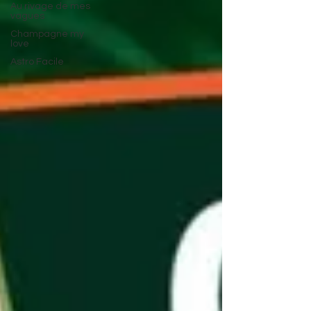
Au rivage de mes
vagues
Champagne my
love
Astro Facile