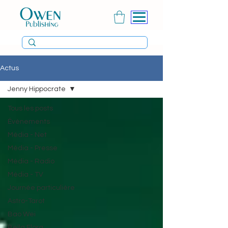
Actus
Jenny Hippocrate
Tous les posts
Évènements
Média - Net
Média - Presse
Média - Radio
Média - TV
Journée particulière
Astro-Tarot
Bao Wei
Bella Flora