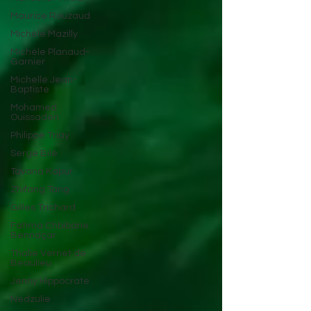
Maurice Rouzaud
Michèle Mazilly
Michèle Planaud-
Garnier
Michelle Jean-
Baptiste
Mohamed
Ouissaden
Philippe Triay
Serge Bilé
Tavana Kapur
Zhifang Tang
Gilles Trichard
Fatima Chbibane
Bennaçar
Thalie Vernet de
Beaulieu
Jenny Hippocrate
Nedzulie