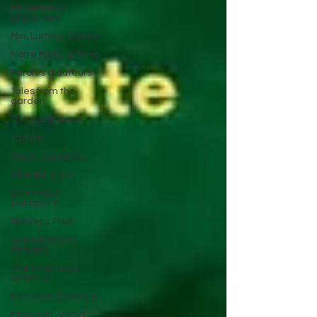
Mes bonnes
résolutions
Moi, Lumina Sophie
Notre Mère la Terre
Paroles d'auteurs
Tales from the
garden
Thé magnifique
Yasuke
Owen publishing
Chantal Clem
Dominique
Lancastre
Frédéric Paul
Jean-Bernard
Chardel
Jean-Jacques
Seymour
Kathleen Scarboro
Manuella Arnold