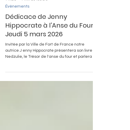
1 mars
1 min de lecture
Évènements
Dédicace de Jenny
Hippocrate à l'Anse du Four
Jeudi 5 mars 2026
Invitée par la Ville de Fort de France notre
autrice J enny Hippocrate présentera son livre
Nedzulie, le Trésor de l'anse du four et parlera de
la Drepanocytose, une maladie génétique qui
touche près de 7,74 millions dans le monde, en
sa qualité de Présidente de l'APIPD ( Association
Pour l'Information et la Prévention de la
Drépanocytose ). Venez nombreux ! Informations
pratiques : Quand ? Le 5 mars de 18h à 20h Où ?
Mairie de Fort-de-France (Martinique) Rue Victor
Sévère,