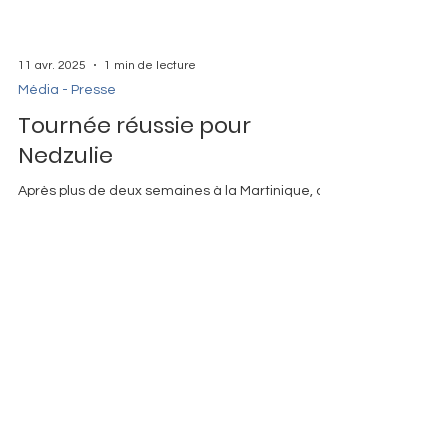
11 avr. 2025
1 min de lecture
Média - Presse
Tournée réussie pour
Nedzulie
Après plus de deux semaines à la Martinique, où
Jenny Hippocrate a enchainé les séances de
lecture et de dédicace en médiathèques et en...