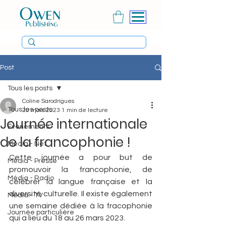
Post
Tous les posts
Coline Sarodrigues
Tous les posts
20 mars 2023
1 min de lecture
Journée internationale
Évènements
de la francophonie !
Média - Net
Cette journée a pour but de 
Média - Presse
promouvoir la francophonie, de 
Média - Radio
célébrer la langue française et la 
diversité culturelle. Il existe également 
Média - TV
une semaine dédiée à la fracophonie 
Journée particulière
qui a lieu du 18 au 26 mars 2023.