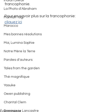
Indian Diwali
francophonie. 
La Photo d'Abraham
Pour en savoir plus sur la francophonie: 
Maman Yogi
cliquez ici
Marocco
Mes bonnes résolutions
Moi, Lumina Sophie
Notre Mère la Terre
Paroles d'auteurs
Tales from the garden
Thé magnifique
Yasuke
Owen publishing
Chantal Clem
Dominique Lancastre
Évènements