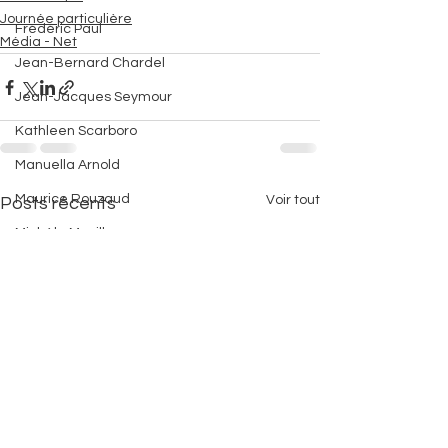
Journée particulière
Frédéric Paul
Média - Net
Jean-Bernard Chardel
Jean-Jacques Seymour
Kathleen Scarboro
Manuella Arnold
Maurice Rouzaud
Voir tout
Posts récents
Michèle Mazilly
Michèle Planaud-Garnier
Michelle Jean-Baptiste
Mohamed Ouissaden
Philippe Triay
Serge Bilé
Tavana Kapur