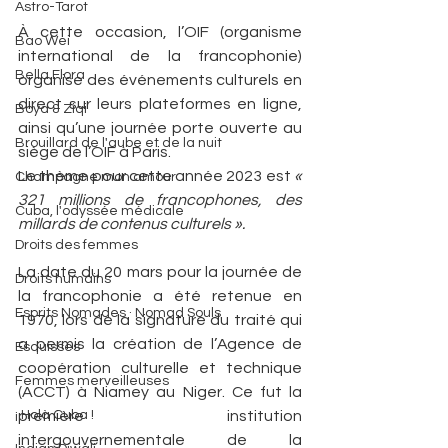
Astro-Tarot
À cette occasion, l’OIF (organisme 
Bao Wei
international de la francophonie) 
Bella Flora
organise des événements culturels en 
direct sur leurs plateformes en ligne, 
Boya & Ziqi
ainsi qu’une journée porte ouverte au 
Brouillard de l'aube et de la nuit
siège de l’OIF à Paris.  
Le thème pour cette année 2023 est 
« 
Champagne mon amour
321 millions de francophones, des 
Cuba, l'odyssée médicale
millards de contenus culturels ».
Droits des femmes
La date du 20 mars pour la journée de 
Droits humains
la francophonie a été retenue en 
Esprits Nomades · Nomad Souls
1970, lors de la signature du traité qui 
a permis la création de l’Agence de 
Esquisses
coopération culturelle et technique 
Femmes merveilleuses
(ACCT) à Niamey au Niger. Ce fut la 
¡ Holà Cuba !
première institution 
intergouvernementale de la 