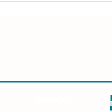
Printemps des poètes :
Astr
Fatima Chbibane
de M
Bennaçar en dédicace
SUIVRE OWEN PUBLISHING
s