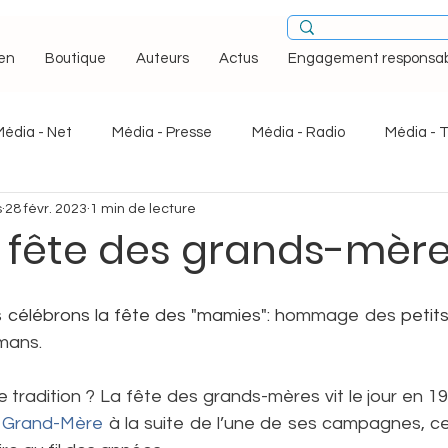
en
Boutique
Auteurs
Actus
Engagement responsab
Média - Net
Média - Presse
Média - Radio
Média - 
s
28 févr. 2023
1 min de lecture
arot
Bao Wei
Bella Flora
Boya & Ziqi
Brouillar
 fête des grands-mère
ba, l'odyssée médicale
Droits des femmes
Droits humai
célébrons la fête des "mamies": h
ommage des 
petit
mans. 
Esquisses
Femmes merveilleuses
¡ Holà Cuba !
e tradition ? La fête des grands-mères vit le jour en 19
 Grand-Mère
 à la suite de l’une de ses campagnes, ce