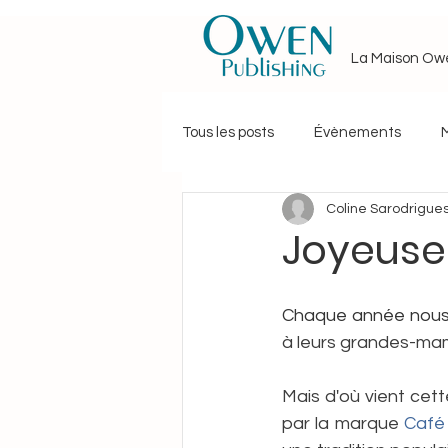
La Maison Ow
Tous les posts
Évènements
Coline Sarodrigue
Journée particulière
Astro-T
Joyeuse
Champagne mon amour
Cu
Chaque année nous 
à leurs grandes-ma
Esprits Nomades · Nomad Souls
Mais d'où vient cett
par la marque 
Café