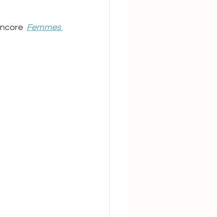
 Sophie
ncore 
Femmes 
Yasuke