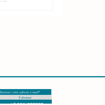
o : spéciale dédicace
ichèle Mazilly
NEWSLETTER
S'abonner
LE COIN PRESSE