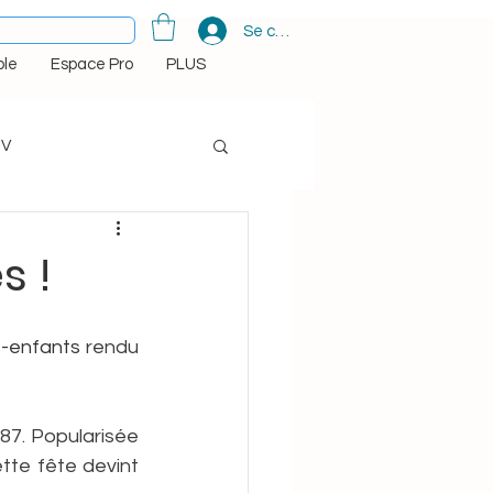
Se connecter
le
Espace Pro
PLUS
TV
d de l'aube et de la nuit
s !
ns
s-enfants
 rendu 
Indian Diwali
87. Popularisée 
tte fête devint 