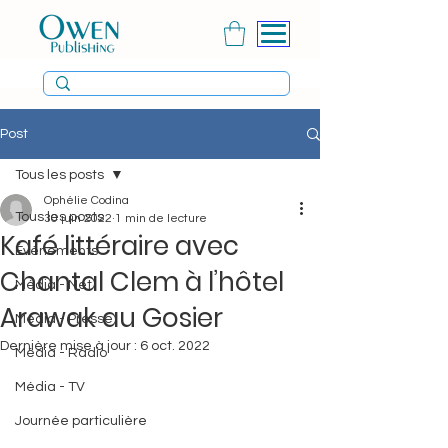
Post
Tous les posts
Ophélie Codina
Tous les posts
30 juin 2022
1 min de lecture
Kafé littéraire avec
Évènements
Chantal Clem à l’hôtel
Média - Net
Arawak au Gosier
Média - Presse
Dernière mise à jour :
6 oct. 2022
Média - Radio
Média - TV
Journée particulière