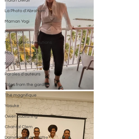
Indian Diwali
La Photo d'Abraham
Maman Yogi
Marocco
Mes bonnes résolutions
Moi, Lumina Sophie
Notre Mère la Terre
Paroles d'auteurs
Tales from the garden
Thé magnifique
Yasuke
Owen publishing
Chantal Clem
Dominique Lancastre