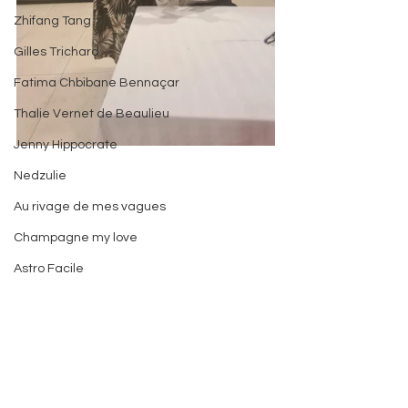
Zhifang Tang
Gilles Trichard
Fatima Chbibane Bennaçar
Thalie Vernet de Beaulieu
Jenny Hippocrate
Nedzulie
Au rivage de mes vagues
Champagne my love
Astro Facile