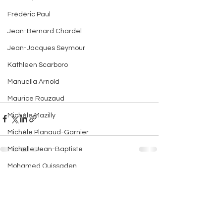
Frédéric Paul
Jean-Bernard Chardel
Jean-Jacques Seymour
Kathleen Scarboro
Manuella Arnold
Maurice Rouzaud
Michèle Mazilly
Michèle Planaud-Garnier
Michelle Jean-Baptiste
Mohamed Ouissaden
Voir tout
Posts récents
Philippe Triay
Serge Bilé
Tavana Kapur