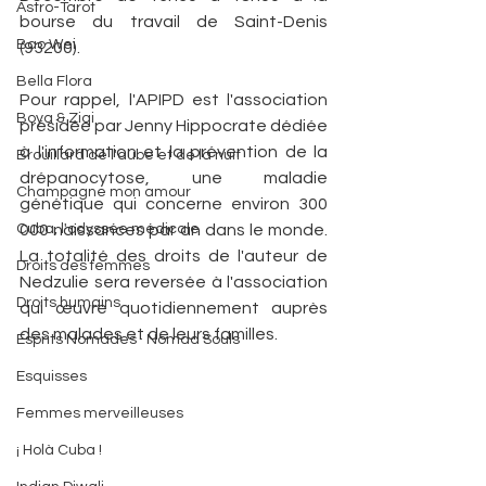
Astro-Tarot
bourse du travail de Saint-Denis 
Bao Wei
(93200). 
Bella Flora
Pour rappel, l'APIPD est l'association 
Boya & Ziqi
présidée par Jenny Hippocrate dédiée 
à l'information et la prévention de la 
Brouillard de l'aube et de la nuit
drépanocytose, une maladie 
Champagne mon amour
génétique qui concerne environ 300 
Cuba, l'odyssée médicale
000 naissances par an dans le monde.  
La totalité des droits de l'auteur de 
Droits des femmes
Nedzulie sera reversée à l'association 
Droits humains
qui œuvre quotidiennement auprès 
des malades et de leurs familles. 
Esprits Nomades · Nomad Souls
Esquisses
Femmes merveilleuses
¡ Holà Cuba !