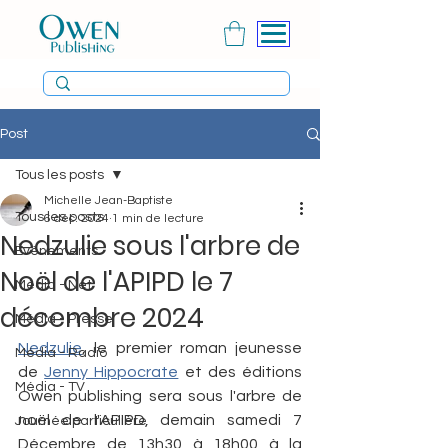
Post
Tous les posts
Michelle Jean-Baptiste
Tous les posts
6 déc. 2024
1 min de lecture
Nedzulie sous l'arbre de
Évènements
Noël de l'APIPD le 7
Média - Net
décembre 2024
Média - Presse
Nedzulie
, le premier roman jeunesse 
Média - Radio
de 
Jenny Hippocrate
 et des éditions 
Média - TV
Owen publishing sera sous l'arbre de 
noël de l'APIPD, demain samedi 7 
Journée particulière
Décembre de 13h30 à 18h00 à la 