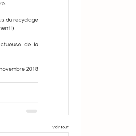
e. 
us du recyclage 
ent !) 
ctueuse de la 
 novembre 2018
Voir tout