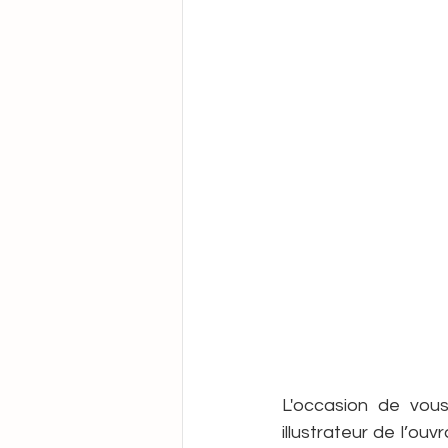
La Photo d'Abraham
Maman
Notre Mère la Terre
Paroles 
L'occasion de vous
illustrateur de l’ouv