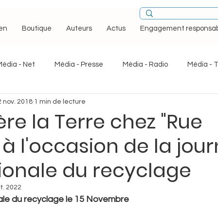
en
Boutique
Auteurs
Actus
Engagement responsab
Média - Net
Média - Presse
Média - Radio
Média - 
2 nov. 2018
1 min de lecture
arot
Bao Wei
Bella Flora
Boya & Ziqi
Brouillar
re la Terre chez "Rue
 à l'occasion de la jou
ba, l'odyssée médicale
Droits des femmes
Droits humai
ionale du recyclage
Esquisses
Femmes merveilleuses
¡ Holà Cuba !
t. 2022
ale du recyclage le 15 Novembre