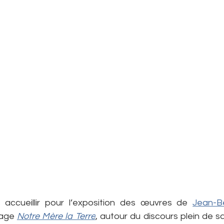
 Yogi
Marocco
Mes bonnes résolutions
Moi, Lumina
d'auteurs
Tales from the garden
Thé magnifique
 accueillir pour l’exposition des œuvres de 
rage 
Notre Mère la Terre
, autour du discours plein de 