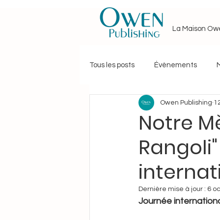
La Maison Ow
Tous les posts
Évènements
Owen Publishing
1
Journée particulière
Astro-T
Notre Mè
Rangoli"
Champagne mon amour
Cu
internat
Esprits Nomades · Nomad Souls
Dernière mise à jour :
6 oc
Journée internation