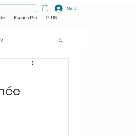
Se connecter
le
Espace Pro
PLUS
TV
d de l'aube et de la nuit
rnée
ns
Indian Diwali