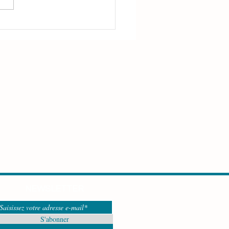
o : spéciale dédicace
ichèle Mazilly
NEWSLETTER
S'abonner