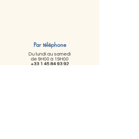
Par téléphone
Du lundi au samedi
de 9H00 à 19H00
+33 1 45 84 93 92
Par mail
contact@owen-publishing.com