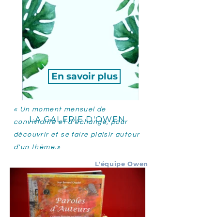
En savoir plus
« Un moment mensuel de
LA GALERIE D'OWEN
convivialité et d'échange, pour
découvrir et se faire plaisir autour
d'un thème.»
L'équipe Owen