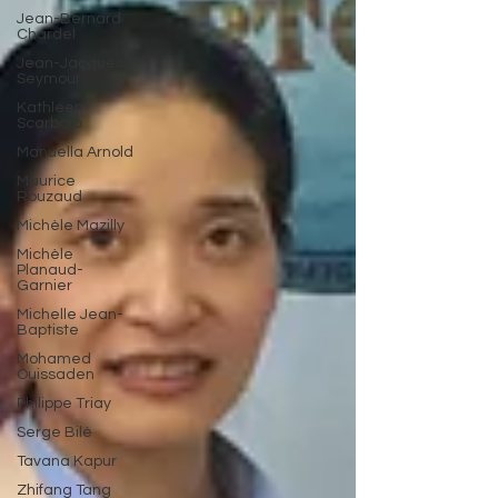
Jean-Bernard
Chardel
Jean-Jacques
Seymour
Kathleen
Scarboro
Manuella Arnold
Maurice
Rouzaud
Michèle Mazilly
Michèle
Planaud-
Garnier
Michelle Jean-
Baptiste
Mohamed
Ouissaden
Philippe Triay
Serge Bilé
Tavana Kapur
Zhifang Tang