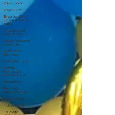
Bella Flora
Boya & Ziqi
Brouillard de
l'aube et de la
nuit
Champagne
mon amour
Cuba, l'odyssée
médicale
Droits des
femmes
Droits humains
Esprits
Nomades ·
Nomad Souls
Esquisses
Femmes
merveilleuses
¡ Holà Cuba !
Indian Diwali
La Photo