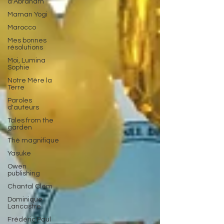
d'Abraham
Maman Yogi
Marocco
Mes bonnes
résolutions
Moi, Lumina
Sophie
Notre Mère la
Terre
Paroles
d'auteurs
Tales from the
garden
Thé magnifique
Yasuke
Owen
publishing
Chantal Clem
Dominique
Lancastre
Frédéric Paul