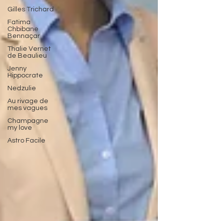
Gilles Trichard
Fatima
Chbibane
Bennaçar
Thalie Vernet
de Beaulieu
Jenny
Hippocrate
Nedzulie
Au rivage de
mes vagues
Champagne
my love
Astro Facile