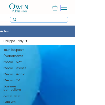
Actus
Philippe Triay
Tous les posts
Évènements
Média - Net
Média - Presse
Média - Radio
Média - TV
Journée
particulière
Astro-Tarot
Bao Wei