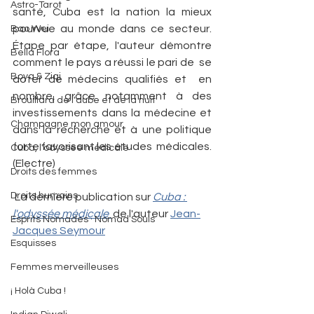
Astro-Tarot
santé, Cuba est la nation la mieux 
pourvue au monde dans ce secteur. 
Bao Wei
Étape par étape, l'auteur démontre 
Bella Flora
comment le pays a réussi le pari de  se 
Boya & Ziqi
doter de médecins qualifiés et  en 
nombre, grâce notamment à des  
Brouillard de l'aube et de la nuit
investissements dans la médecine et  
Champagne mon amour
dans la recherche et à une politique  
forte favorisant les études  médicales. 
Cuba, l'odyssée médicale
(Electre)
Droits des femmes
Droits humains
 La dernière publication sur 
Cuba : 
l'odyssée médicale 
 de l'auteur 
Jean-
Esprits Nomades · Nomad Souls
Jacques Seymour
Esquisses
Femmes merveilleuses
¡ Holà Cuba !