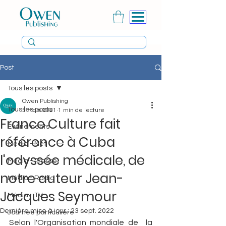
Post
Tous les posts
Owen Publishing
Tous les posts
5 mars 2021
1 min de lecture
France Culture fait
Évènements
référence à Cuba
Média - Net
l'odyssée médicale, de
Média - Presse
notre auteur Jean-
Média - Radio
Jacques Seymour
Média - TV
Dernière mise à jour :
23 sept. 2022
Journée particulière
Selon l'Organisation mondiale de  la 