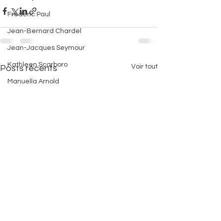
Frédéric Paul
Jean-Bernard Chardel
Jean-Jacques Seymour
Kathleen Scarboro
Voir tout
Posts récents
Manuella Arnold
Maurice Rouzaud
Michèle Mazilly
Michèle Planaud-Garnier
Michelle Jean-Baptiste
Mohamed Ouissaden
Philippe Triay
Serge Bilé
Tavana Kapur