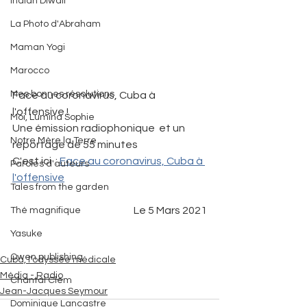
Indian Diwali
La Photo d'Abraham
Maman Yogi
Marocco
Mes bonnes résolutions
Face au coronavirus, Cuba à 
l'offensive !
Moi, Lumina Sophie
Une émission radiophonique  et un 
Notre Mère la Terre
reportage de 55 minutes
C'est ici  : 
Face au coronavirus, Cuba à 
Paroles d'auteurs
l'offensive
Tales from the garden
Le 5 Mars 2021
Thé magnifique
Yasuke
Owen publishing
Cuba, l'odyssée médicale
Média - Radio
Chantal Clem
Jean-Jacques Seymour
Dominique Lancastre