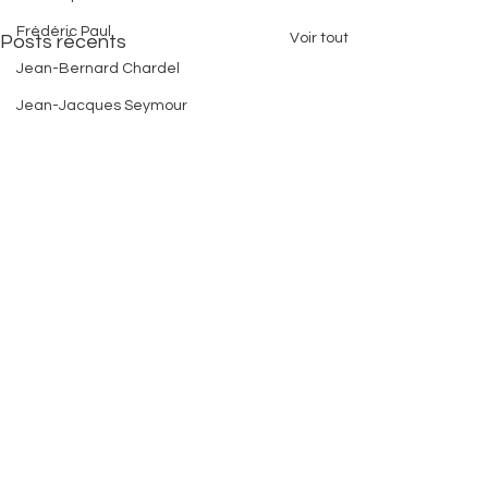
Frédéric Paul
Voir tout
Posts récents
Jean-Bernard Chardel
Jean-Jacques Seymour
Kathleen Scarboro
Manuella Arnold
Maurice Rouzaud
Michèle Mazilly
Michèle Planaud-Garnier
Michelle Jean-Baptiste
Mohamed Ouissaden
Philippe Triay
Serge Bilé
Tavana Kapur
Commentaires