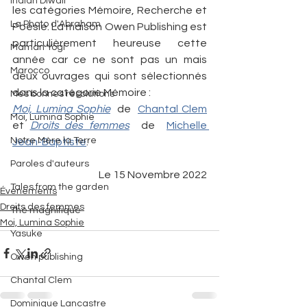
Indian Diwali
les catégories Mémoire, Recherche et 
La Photo d'Abraham
Poésie. La maison Owen Publishing est 
particulièrement heureuse cette 
Maman Yogi
année car ce ne sont pas un mais 
Marocco
deux ouvrages qui sont sélectionnés 
dans la catégorie Mémoire : 
Mes bonnes résolutions
Moi, Lumina Sophie
  de  
Chantal Clem
Moi, Lumina Sophie
et 
Droits des femmes
  de  
Michelle 
Notre Mère la Terre
Jean-Baptiste
.
Paroles d'auteurs
Le 15 Novembre 2022
Tales from the garden
Évènements
Droits des femmes
Thé magnifique
Moi, Lumina Sophie
Yasuke
Owen publishing
Chantal Clem
Dominique Lancastre