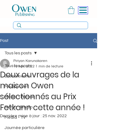
Post
Tous les posts
Piriyan Karunakaren
Tous les posts
15 nov. 2022
1 min de lecture
Deux ouvrages de la
Évènements
maison Owen
Média - Net
sélectionnés au Prix
Média - Presse
Fetkann cette année !
Média - Radio
Dernière mise à jour :
25 nov. 2022
Média - TV
Journée particulière