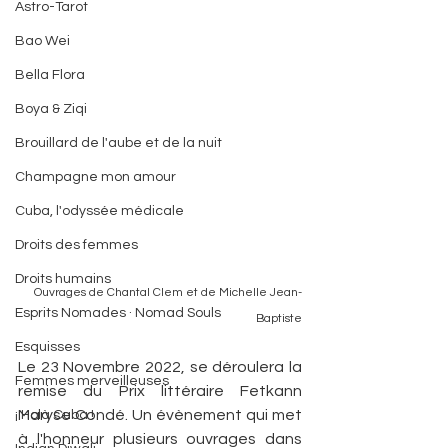
Astro-Tarot
Bao Wei
Bella Flora
Boya & Ziqi
Brouillard de l'aube et de la nuit
Champagne mon amour
Cuba, l'odyssée médicale
Droits des femmes
Droits humains
Ouvrages de Chantal Clem et de Michelle Jean-
Esprits Nomades · Nomad Souls
Baptiste
Esquisses
Le 23 Novembre 2022, se déroulera la 
Femmes merveilleuses
remise du Prix littéraire Fetkann 
Maryse Condé. Un évènement qui met 
¡ Holà Cuba !
à l'honneur plusieurs ouvrages dans 