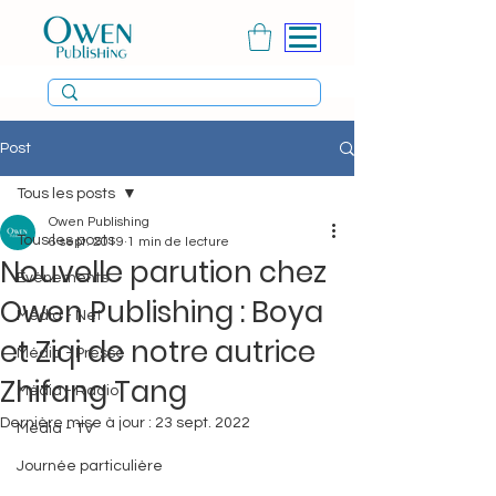
Post
Tous les posts
Owen Publishing
Tous les posts
6 sept. 2019
1 min de lecture
Nouvelle parution chez
Évènements
Owen Publishing : Boya
Média - Net
et Ziqi de notre autrice
Média - Presse
Zhifang Tang
Média - Radio
Dernière mise à jour :
23 sept. 2022
Média - TV
Journée particulière