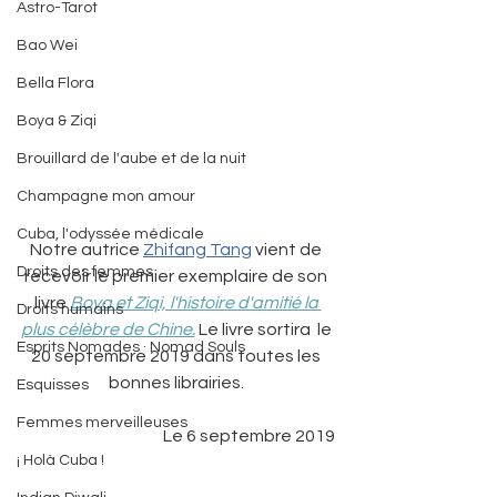
Astro-Tarot
Bao Wei
Bella Flora
Boya & Ziqi
Brouillard de l'aube et de la nuit
Champagne mon amour
Cuba, l'odyssée médicale
Notre autrice 
Zhifang Tang
 vient de 
Droits des femmes
recevoir le premier exemplaire de son 
livre 
Boya et Ziqi, l'histoire d'amitié la 
Droits humains
plus célèbre de Chine.
 Le livre sortira  le 
Esprits Nomades · Nomad Souls
20 septembre 2019 dans toutes les 
bonnes librairies. 
Esquisses
Femmes merveilleuses
Le 6 septembre 2019
¡ Holà Cuba !