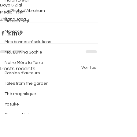
Indian Diwali
Boya & Ziqi
La Photo d'Abraham
Média - Net
Zhifang Tang
Maman Yogi
Marocco
Mes bonnes résolutions
Moi, Lumina Sophie
Notre Mère la Terre
Voir tout
Posts récents
Paroles d'auteurs
Tales from the garden
Thé magnifique
Yasuke
Owen publishing
Chantal Clem
Dominique Lancastre