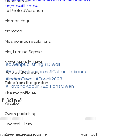
Indian Diwali
0p/mp4/file.mp4
La Photo d'Abraham
Maman Yogi
Marocco
Mes bonnes résolutions
Moi, Lumina Sophie
Notre Mère la Terre
#owenpublishing
#Diwali
#FêteDesLumières
#CultureIndienne
Paroles d'auteurs
#IndianDiwali
#Diwali2023
Tales from the garden
#TavanaKapur
#EditionsOwen
Thé magnifique
Yasuke
Owen publishing
Chantal Clem
Voir tout
Dominique Lancastre
Posts récents