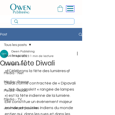
Post
Tous les posts
Owen Publishing
Tous les posts
11 nov. 2023
1 min de lecture
Owen fête Diwali
Évènements
🪔Célébrons la fête des lumières🪔
Média - Net
Média - Presse
Diwali (forme contractée de « Dipavali 
», tiré du sanskrit « rangée de lampes 
Média - Radio
») est la fête indienne de la lumière. 
Média - TV
Elle constitue un événement majeur 
en Inde et pour les Indiens du monde 
Journée particulière
entier qui, dans les rues et dans les 