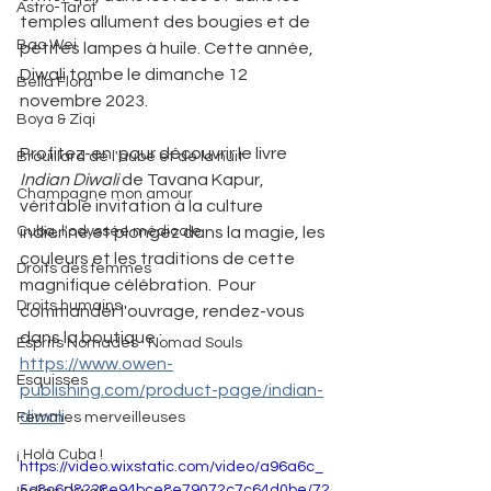
Astro-Tarot
temples allument des bougies et de 
Bao Wei
petites lampes à huile. Cette année, 
Diwali tombe le dimanche 12 
Bella Flora
novembre 2023.  
Boya & Ziqi
Profitez-en  pour découvrir le livre 
Brouillard de l'aube et de la nuit
Indian Diwali 
de Tavana Kapur, 
Champagne mon amour
véritable invitation à la culture 
Cuba, l'odyssée médicale
indienne et plongez dans la magie, les 
couleurs et les traditions de cette 
Droits des femmes
magnifique célébration.  Pour 
Droits humains
commander l'ouvrage, rendez-vous 
dans la boutique :
Esprits Nomades · Nomad Souls
https://www.owen-
Esquisses
publishing.com/product-page/indian-
diwali
Femmes merveilleuses
¡ Holà Cuba !
https://video.wixstatic.com/video/a96a6c_
5c8c6d8228e94bce8e79072c7c64d0be/72